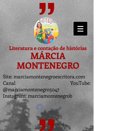
Literatura e contação de histórias
MÁRCIA
MONTENEGRO
Site: marciamontenegroescritora.com
Canal YouTube:
@marciamontenegro5047
Instagram: marciamontenegrob
Login